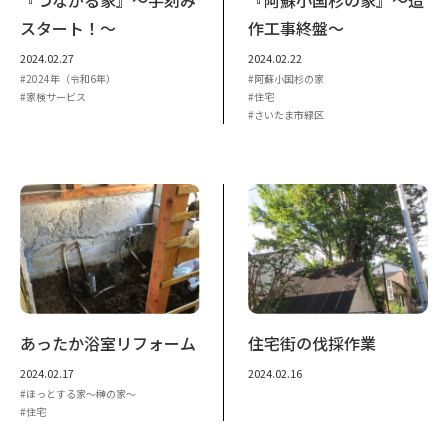
スタート！～
作工事終盤～
2024.02.27
2024.02.22
2024年（令和6年）
阿蘇小国杉の家
家検サービス
住宅
さいたま市緑区
あったか浴室リフォーム
住宅街の伐採作業
2024.02.17
2024.02.16
ほっとする家～榊の家～
住宅