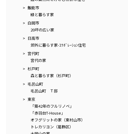
飯能市
緑と暮らす家
白岡市
20坪の広い家
日高市
郊外に暮らす家-ｺﾗﾎﾞﾚｰｼｮﾝ住宅
宮代町
宮代の家
杉戸町
森と暮らす家（杉戸町）
毛呂山町
毛呂山町 Ｔ邸
東京
「築42年のフルリノベ」
「赤羽台T-House」
オフグリットの家（東村山市）
トレカリヨン（葛飾区）
大岡山の家