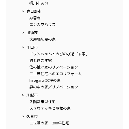
桶川市Ａ邸
春日部市
妙善寺
エンガワハウス
加須市
大屋根切妻の家
川口市
「ワンちゃんとのびのび過ごす家」
猫と過ごす家
住み継ぐ家のリノベーション
二世帯住宅へのエコリフォーム
hirogaru-20坪の家
森の中の家／リノベーション
川越市
３階都市型住宅
大きなデッキと屋根の家
久喜市
二世帯の家 200年住宅