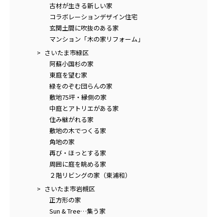
古材が生きる新しい家
コラボレーションデザイン住宅
玄関土間に吹抜のある家
マンション「木の家リフォーム」
さいたま市緑区
阿蘇小国杉の家
東庭を望む家
緑をのぞむ団らんの家
敷地75坪・縁側の家
中庭とアトリエがある家
住み継がれる家
敷地の木でつくる家
角地の家
再び・ほっとする家
周囲に庭を眺める家
２階リビングの家（東浦和）
さいたま市岩槻区
正方形の家
Sun & Tree…集う家