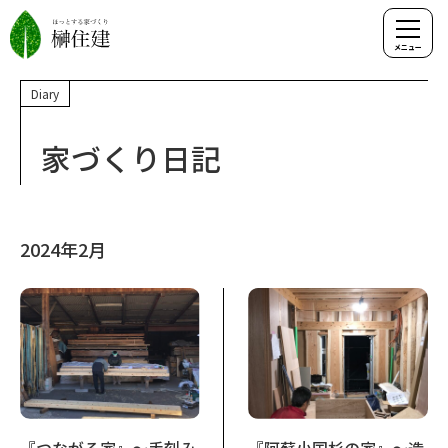
Diary
家づくり日記
2024年2月
『つながる家』～手刻み
『阿蘇小国杉の家』～造