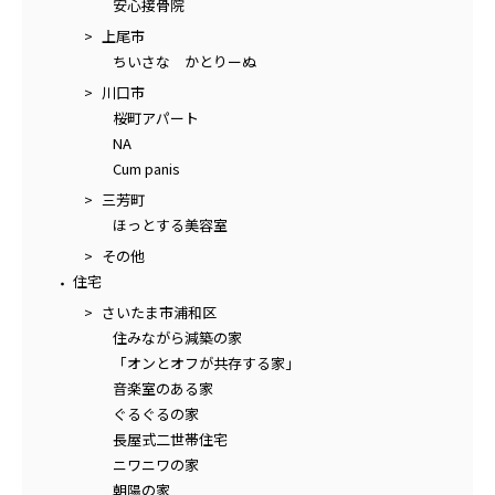
安心接骨院
上尾市
ちいさな かとりーぬ
川口市
桜町アパート
NA
Cum panis
三芳町
ほっとする美容室
その他
住宅
さいたま市浦和区
住みながら減築の家
「オンとオフが共存する家」
音楽室のある家
ぐるぐるの家
長屋式二世帯住宅
ニワニワの家
朝陽の家