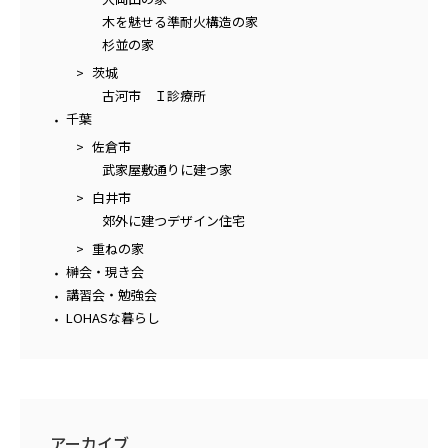
木を魅せる準耐火構造の家
杉並の家
茨城
古河市 Ｉ診療所
千葉
佐倉市
武家屋敷通りに建つ家
白井市
郊外に建つデザイン住宅
重ねの家
榊会・現き会
講習会・勉強会
LOHASな暮らし
アーカイブ