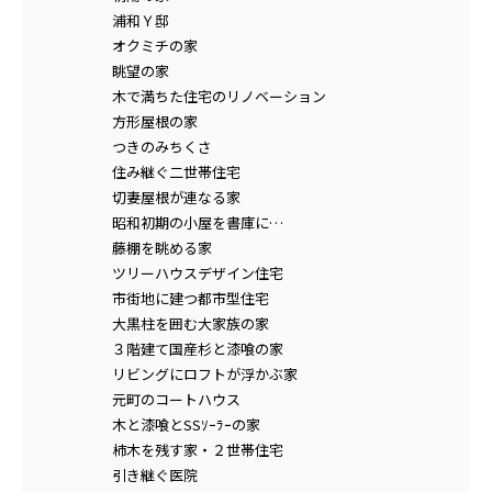
浦和Ｙ邸
オクミチの家
眺望の家
木で満ちた住宅のリノベーション
方形屋根の家
つきのみちくさ
住み継ぐ二世帯住宅
切妻屋根が連なる家
昭和初期の小屋を書庫に…
藤棚を眺める家
ツリーハウスデザイン住宅
市街地に建つ都市型住宅
大黒柱を囲む大家族の家
３階建て国産杉と漆喰の家
リビングにロフトが浮かぶ家
元町のコートハウス
木と漆喰とSSｿｰﾗｰの家
柿木を残す家・２世帯住宅
引き継ぐ医院