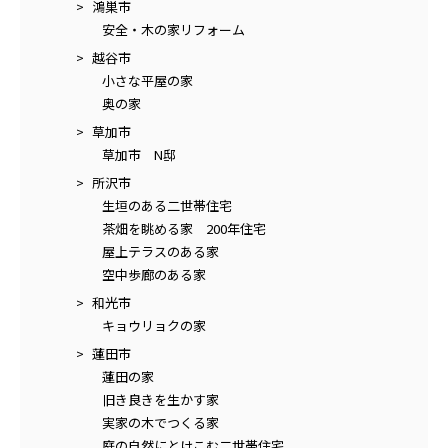
鴻巣市
安全・木の家リフォーム
越谷市
小さな平屋の家
奥の家
草加市
草加市 N邸
所沢市
生垣のある二世帯住宅
茶畑を眺める家 200年住宅
屋上テラスのある家
空中歩廊のある家
和光市
キョウリョクの家
蓮田市
蓮田の家
旧き良きを生かす家
実家の木でつくる家
庭の自然にとけこむ二世帯住宅