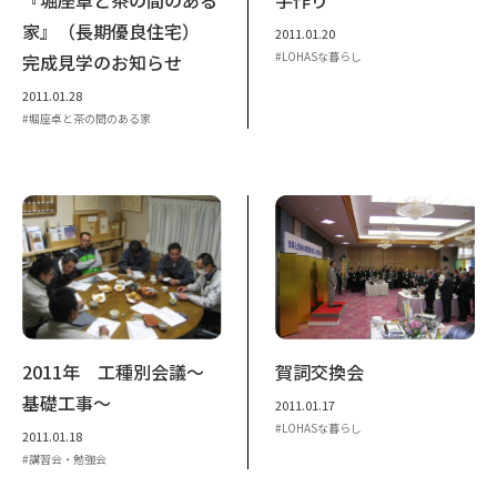
家』（長期優良住宅）
2011.01.20
LOHASな暮らし
完成見学のお知らせ
2011.01.28
堀座卓と茶の間のある家
2011年 工種別会議～
賀詞交換会
基礎工事～
2011.01.17
LOHASな暮らし
2011.01.18
講習会・勉強会