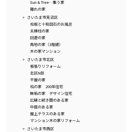
Sun & Tree…集う家
離れの家
さいたま市見沼区
桧板と十和田石のお風呂
夫婦柱の家
回遊の家
角地の家（3階建）
木の家マンション
さいたま市北区
板張りリフォーム
北区N邸
平屋の家
桧の家 200年住宅
無垢の家 デザイン住宅
広縁と続き間のある家
中庭のある家
屋上テラスのある家
マンション木の家リフォーム
さいたま市西区