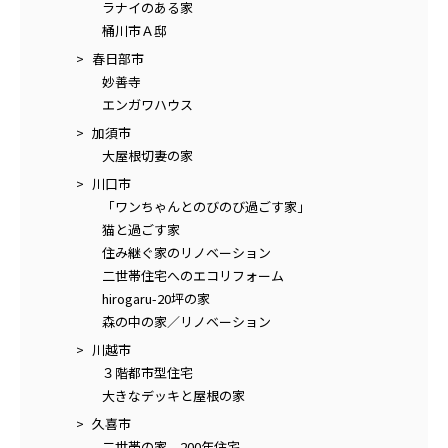
ラナイのある家
桶川市Ａ邸
春日部市
妙善寺
エンガワハウス
加須市
大屋根切妻の家
川口市
「ワンちゃんとのびのび過ごす家」
猫と過ごす家
住み継ぐ家のリノベーション
二世帯住宅へのエコリフォーム
hirogaru-20坪の家
森の中の家／リノベーション
川越市
３階都市型住宅
大きなデッキと屋根の家
久喜市
二世帯の家 200年住宅