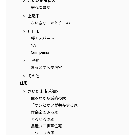
さいたま市桜区
安心接骨院
上尾市
ちいさな かとりーぬ
川口市
桜町アパート
NA
Cum panis
三芳町
ほっとする美容室
その他
住宅
さいたま市浦和区
住みながら減築の家
「オンとオフが共存する家」
音楽室のある家
ぐるぐるの家
長屋式二世帯住宅
ニワニワの家