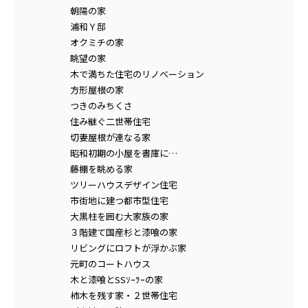
朝陽の家
浦和Ｙ邸
オクミチの家
眺望の家
木で満ちた住宅のリノベーション
方形屋根の家
つきのみちくさ
住み継ぐ二世帯住宅
切妻屋根が連なる家
昭和初期の小屋を書庫に…
藤棚を眺める家
ツリーハウスデザイン住宅
市街地に建つ都市型住宅
大黒柱を囲む大家族の家
３階建て国産杉と漆喰の家
リビングにロフトが浮かぶ家
元町のコートハウス
木と漆喰とSSｿｰﾗｰの家
柿木を残す家・２世帯住宅