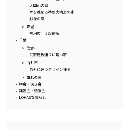
大岡山の家
木を魅せる準耐火構造の家
杉並の家
茨城
古河市 Ｉ診療所
千葉
佐倉市
武家屋敷通りに建つ家
白井市
郊外に建つデザイン住宅
重ねの家
榊会・現き会
講習会・勉強会
LOHASな暮らし