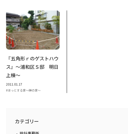
『五角形ｒのゲストハウ
ス』～浦和区Ｓ邸 明日
上棟～
2011.01.17
ほっとする家～榊の家～
カテゴリー
設計事務所