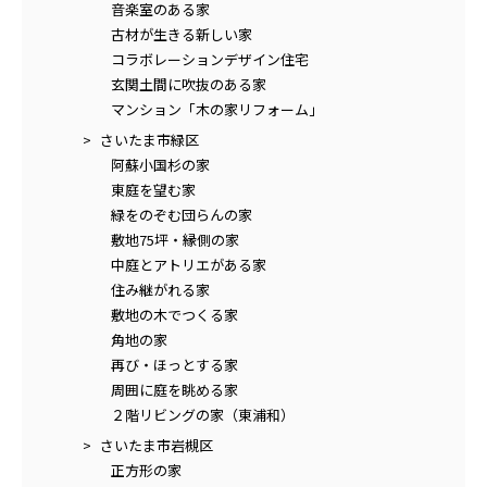
音楽室のある家
古材が生きる新しい家
コラボレーションデザイン住宅
玄関土間に吹抜のある家
マンション「木の家リフォーム」
さいたま市緑区
阿蘇小国杉の家
東庭を望む家
緑をのぞむ団らんの家
敷地75坪・縁側の家
中庭とアトリエがある家
住み継がれる家
敷地の木でつくる家
角地の家
再び・ほっとする家
周囲に庭を眺める家
２階リビングの家（東浦和）
さいたま市岩槻区
正方形の家