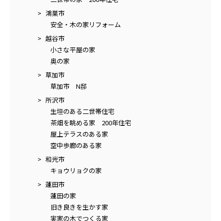
鴻巣市
安全・木の家リフォーム
越谷市
小さな平屋の家
奥の家
草加市
草加市 N邸
所沢市
生垣のある二世帯住宅
茶畑を眺める家 200年住宅
屋上テラスのある家
空中歩廊のある家
和光市
キョウリョクの家
蓮田市
蓮田の家
旧き良きを生かす家
実家の木でつくる家