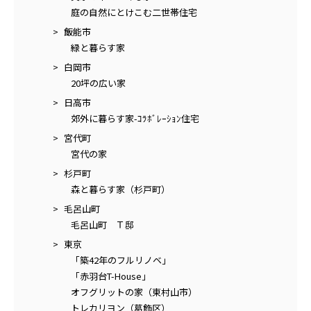
庭の自然にとけこむ二世帯住宅
飯能市
緑と暮らす家
白岡市
20坪の広い家
日高市
郊外に暮らす家-ｺﾗﾎﾞﾚｰｼｮﾝ住宅
宮代町
宮代の家
杉戸町
森と暮らす家（杉戸町）
毛呂山町
毛呂山町 Ｔ邸
東京
「築42年のフルリノベ」
「赤羽台T-House」
オフグリットの家（東村山市）
トレカリヨン（葛飾区）