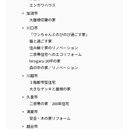
エンガワハウス
加須市
大屋根切妻の家
川口市
「ワンちゃんとのびのび過ごす家」
猫と過ごす家
住み継ぐ家のリノベーション
二世帯住宅へのエコリフォーム
hirogaru-20坪の家
森の中の家／リノベーション
川越市
３階都市型住宅
大きなデッキと屋根の家
久喜市
二世帯の家 200年住宅
鴻巣市
安全・木の家リフォーム
越谷市