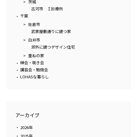
茨城
古河市 Ｉ診療所
千葉
佐倉市
武家屋敷通りに建つ家
白井市
郊外に建つデザイン住宅
重ねの家
榊会・現き会
講習会・勉強会
LOHASな暮らし
アーカイブ
2026年
2025年