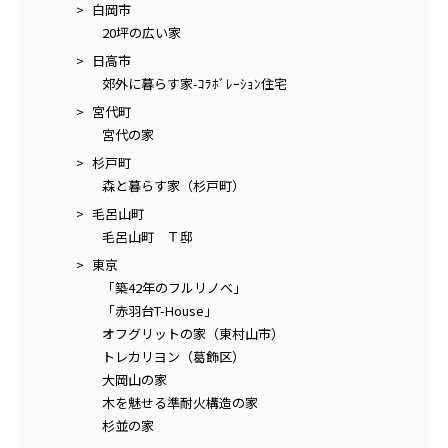
白岡市
20坪の広い家
日高市
郊外に暮らす家-ｺﾗﾎﾞﾚｰｼｮﾝ住宅
宮代町
宮代の家
杉戸町
森と暮らす家（杉戸町）
毛呂山町
毛呂山町 Ｔ邸
東京
「築42年のフルリノベ」
「赤羽台T-House」
オフグリットの家（東村山市）
トレカリヨン（葛飾区）
大岡山の家
木を魅せる準耐火構造の家
杉並の家