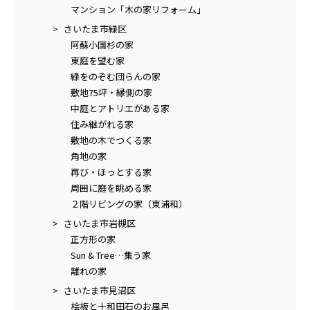
マンション「木の家リフォーム」
さいたま市緑区
阿蘇小国杉の家
東庭を望む家
緑をのぞむ団らんの家
敷地75坪・縁側の家
中庭とアトリエがある家
住み継がれる家
敷地の木でつくる家
角地の家
再び・ほっとする家
周囲に庭を眺める家
２階リビングの家（東浦和）
さいたま市岩槻区
正方形の家
Sun & Tree…集う家
離れの家
さいたま市見沼区
桧板と十和田石のお風呂