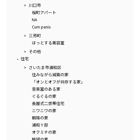
川口市
桜町アパート
NA
Cum panis
三芳町
ほっとする美容室
その他
住宅
さいたま市浦和区
住みながら減築の家
「オンとオフが共存する家」
音楽室のある家
ぐるぐるの家
長屋式二世帯住宅
ニワニワの家
朝陽の家
浦和Ｙ邸
オクミチの家
眺望の家