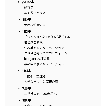
春日部市
妙善寺
エンガワハウス
加須市
大屋根切妻の家
川口市
「ワンちゃんとのびのび過ごす家」
猫と過ごす家
住み継ぐ家のリノベーション
二世帯住宅へのエコリフォーム
hirogaru-20坪の家
森の中の家／リノベーション
川越市
３階都市型住宅
大きなデッキと屋根の家
久喜市
二世帯の家 200年住宅
鴻巣市
安全・木の家リフォーム