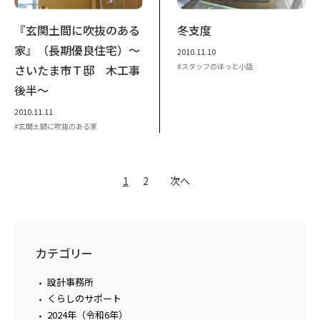
『玄関土間に吹抜のある
冬支度
家』（長期優良住宅）～
2010.11.10
スタッフのほっと小話
さいたま市Ｔ邸 木工事
後半～
2010.11.11
玄関土間に吹抜のある家
1
2
次へ
カテゴリー
設計事務所
くらしのサポート
2024年（令和6年）