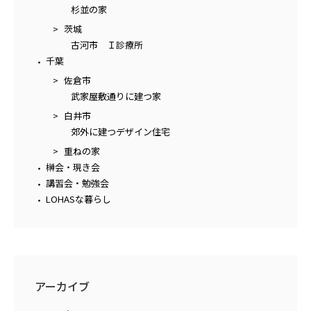
杉並の家
茨城
古河市 Ｉ診療所
千葉
佐倉市
武家屋敷通りに建つ家
白井市
郊外に建つデザイン住宅
重ねの家
榊会・現き会
講習会・勉強会
LOHASな暮らし
アーカイブ