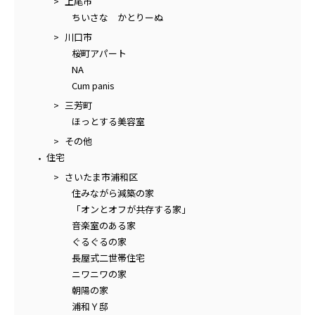
上尾市
ちいさな かとりーぬ
川口市
桜町アパート
NA
Cum panis
三芳町
ほっとする美容室
その他
住宅
さいたま市浦和区
住みながら減築の家
「オンとオフが共存する家」
音楽室のある家
ぐるぐるの家
長屋式二世帯住宅
ニワニワの家
朝陽の家
浦和Ｙ邸