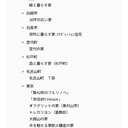
緑と暮らす家
白岡市
20坪の広い家
日高市
郊外に暮らす家-ｺﾗﾎﾞﾚｰｼｮﾝ住宅
宮代町
宮代の家
杉戸町
森と暮らす家（杉戸町）
毛呂山町
毛呂山町 Ｔ邸
東京
「築42年のフルリノベ」
「赤羽台T-House」
オフグリットの家（東村山市）
トレカリヨン（葛飾区）
大岡山の家
木を魅せる準耐火構造の家