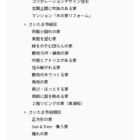
コラボレーションデザイン住宅
玄関土間に吹抜のある家
マンション「木の家リフォーム」
さいたま市緑区
阿蘇小国杉の家
東庭を望む家
緑をのぞむ団らんの家
敷地75坪・縁側の家
中庭とアトリエがある家
住み継がれる家
敷地の木でつくる家
角地の家
再び・ほっとする家
周囲に庭を眺める家
２階リビングの家（東浦和）
さいたま市岩槻区
正方形の家
Sun & Tree…集う家
離れの家