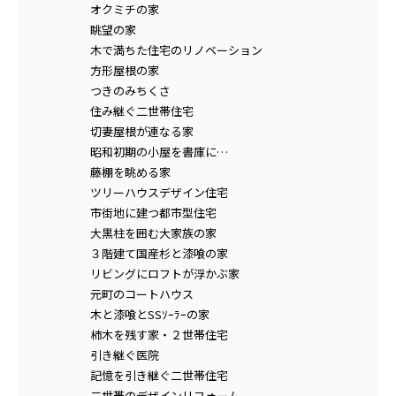
オクミチの家
眺望の家
木で満ちた住宅のリノベーション
方形屋根の家
つきのみちくさ
住み継ぐ二世帯住宅
切妻屋根が連なる家
昭和初期の小屋を書庫に…
藤棚を眺める家
ツリーハウスデザイン住宅
市街地に建つ都市型住宅
大黒柱を囲む大家族の家
３階建て国産杉と漆喰の家
リビングにロフトが浮かぶ家
元町のコートハウス
木と漆喰とSSｿｰﾗｰの家
柿木を残す家・２世帯住宅
引き継ぐ医院
記憶を引き継ぐ二世帯住宅
二世帯のデザインリフォーム