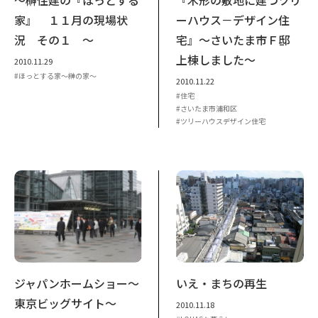
家』 １１月の現場状
ーハウス－デザイン住
況 その１ ～
宅』～さいたま市Ｆ邸
上棟しました～
2010.11.29
ほっとする家～榊の家～
2010.11.22
住宅
さいたま市浦和区
ツリーハウスデザイン住宅
ジャパンホームショー～
いえ・まちの再生
東京ビッグサイト～
2010.11.18