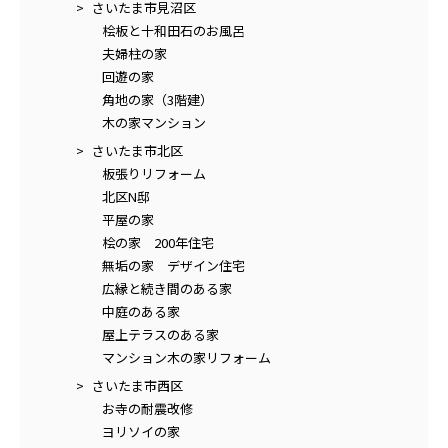
さいたま市見沼区
桧板と十和田石のお風呂
夫婦柱の家
回遊の家
角地の家（3階建）
木の家マンション
さいたま市北区
板張りリフォーム
北区N邸
平屋の家
桧の家 200年住宅
無垢の家 デザイン住宅
広縁と続き間のある家
中庭のある家
屋上テラスのある家
マンション木の家リフォーム
さいたま市西区
お寺の耐震改修
ヨリソイの家