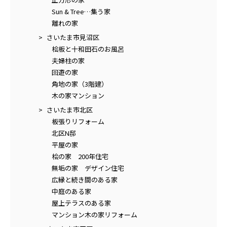
Sun & Tree…集う家
離れの家
さいたま市見沼区
桧板と十和田石のお風呂
夫婦柱の家
回遊の家
角地の家（3階建）
木の家マンション
さいたま市北区
板張りリフォーム
北区N邸
平屋の家
桧の家 200年住宅
無垢の家 デザイン住宅
広縁と続き間のある家
中庭のある家
屋上テラスのある家
マンション木の家リフォーム