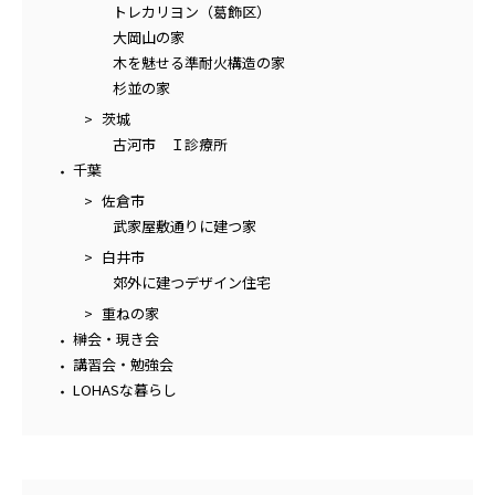
トレカリヨン（葛飾区）
大岡山の家
木を魅せる準耐火構造の家
杉並の家
茨城
古河市 Ｉ診療所
千葉
佐倉市
武家屋敷通りに建つ家
白井市
郊外に建つデザイン住宅
重ねの家
榊会・現き会
講習会・勉強会
LOHASな暮らし