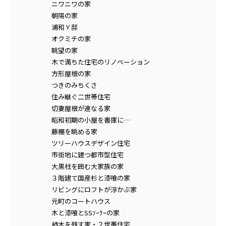
ニワニワの家
朝陽の家
浦和Ｙ邸
オクミチの家
眺望の家
木で満ちた住宅のリノベーション
方形屋根の家
つきのみちくさ
住み継ぐ二世帯住宅
切妻屋根が連なる家
昭和初期の小屋を書庫に…
藤棚を眺める家
ツリーハウスデザイン住宅
市街地に建つ都市型住宅
大黒柱を囲む大家族の家
３階建て国産杉と漆喰の家
リビングにロフトが浮かぶ家
元町のコートハウス
木と漆喰とSSｿｰﾗｰの家
柿木を残す家・２世帯住宅