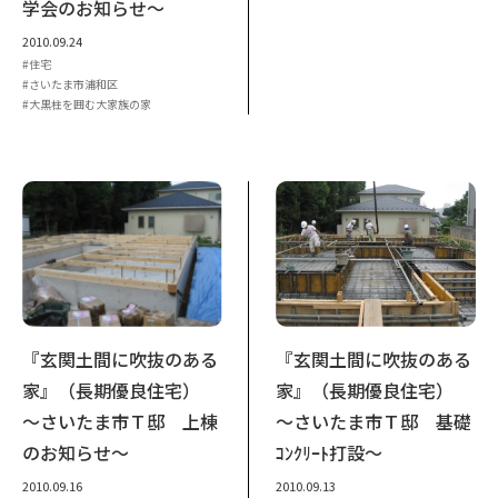
学会のお知らせ～
2010.09.24
住宅
さいたま市浦和区
大黒柱を囲む大家族の家
『玄関土間に吹抜のある
『玄関土間に吹抜のある
家』（長期優良住宅）
家』（長期優良住宅）
～さいたま市Ｔ邸 上棟
～さいたま市Ｔ邸 基礎
のお知らせ～
ｺﾝｸﾘｰﾄ打設～
2010.09.16
2010.09.13