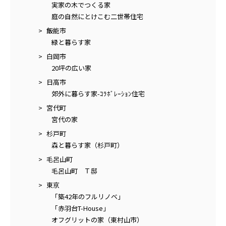
実家の木でつくる家
庭の自然にとけこむ二世帯住宅
飯能市
緑と暮らす家
白岡市
20坪の広い家
日高市
郊外に暮らす家-ｺﾗﾎﾞﾚｰｼｮﾝ住宅
宮代町
宮代の家
杉戸町
森と暮らす家（杉戸町）
毛呂山町
毛呂山町 Ｔ邸
東京
「築42年のフルリノベ」
「赤羽台T-House」
オフグリットの家（東村山市）