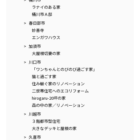
ラナイのある家
桶川市Ａ邸
春日部市
妙善寺
エンガワハウス
加須市
大屋根切妻の家
川口市
「ワンちゃんとのびのび過ごす家」
猫と過ごす家
住み継ぐ家のリノベーション
二世帯住宅へのエコリフォーム
hirogaru-20坪の家
森の中の家／リノベーション
川越市
３階都市型住宅
大きなデッキと屋根の家
久喜市