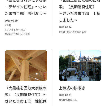
―デザイン住宅』～さい
家』（長期優良住宅）
たま市Ｔ邸 お引渡し～
～さいたま市Ｔ邸 上棟
しました～
2010.09.29
住宅
2010.09.24
さいたま市中央区
玄関土間に吹抜のある家
空気をきれいにする家
『大黒柱を囲む大家族の
上棟式の餅撒き
家』（長期優良住宅）～
2010.09.21
LOHASな暮らし
さいたま市Ｉ邸 性能見