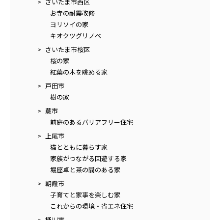
さいたま市西区
お寺の耐震改修
ヨリソイの家
キオクツグリノベ
さいたま市桜区
桜の家
紅葉の木を眺める家
戸田市
樹の家
蕨市
前庭のあるバリアフリー住宅
上尾市
猫とともに暮らす家
家族がつながる回遊する家
堀座卓と茶の間のある家
朝霞市
子育てと家事を楽しむ家
これからの環境・省エネ住宅
桶川市