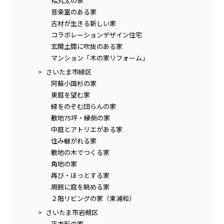
桧丸太の家
音楽室のある家
古材が生きる新しい家
コラボレーションデザイン住宅
玄関土間に吹抜のある家
マンション「木の家リフォーム」
さいたま市緑区
阿蘇小国杉の家
東庭を望む家
緑をのぞむ団らんの家
敷地75坪・縁側の家
中庭とアトリエがある家
住み継がれる家
敷地の木でつくる家
角地の家
再び・ほっとする家
周囲に庭を眺める家
２階リビングの家（東浦和）
さいたま市岩槻区
正方形の家