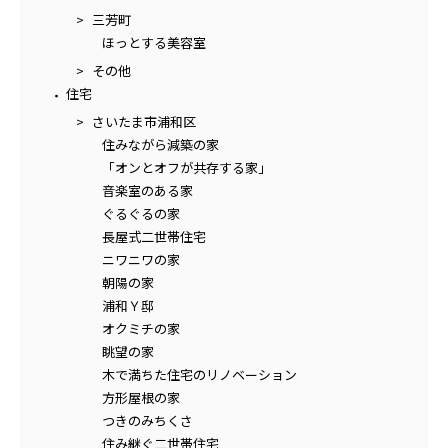
三芳町
ほっとする美容室
その他
住宅
さいたま市浦和区
住みながら減築の家
「オンとオフが共存する家」
音楽室のある家
ぐるぐるの家
長屋式二世帯住宅
ニワニワの家
朝陽の家
浦和Ｙ邸
オクミチの家
眺望の家
木で満ちた住宅のリノベーション
方形屋根の家
つきのみちくさ
住み継ぐ二世帯住宅