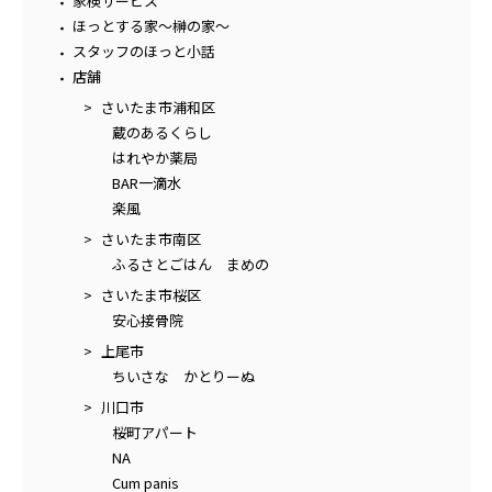
家検サービス
ほっとする家～榊の家～
スタッフのほっと小話
店舗
さいたま市浦和区
蔵のあるくらし
はれやか薬局
BAR一滴水
楽風
さいたま市南区
ふるさとごはん まめの
さいたま市桜区
安心接骨院
上尾市
ちいさな かとりーぬ
川口市
桜町アパート
NA
Cum panis