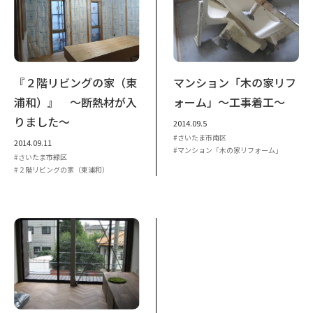
『２階リビングの家（東
マンション「木の家リフ
浦和）』 ～断熱材が入
ォーム」～工事着工～
りました～
2014.09.5
さいたま市南区
2014.09.11
マンション「木の家リフォーム」
さいたま市緑区
２階リビングの家（東浦和）