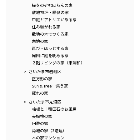
緑をのぞむ団らんの家
敷地75坪・縁側の家
中庭とアトリエがある家
住み継がれる家
敷地の木でつくる家
角地の家
再び・ほっとする家
周囲に庭を眺める家
２階リビングの家（東浦和）
さいたま市岩槻区
正方形の家
Sun & Tree…集う家
離れの家
さいたま市見沼区
桧板と十和田石のお風呂
夫婦柱の家
回遊の家
角地の家（3階建）
木の家マンション