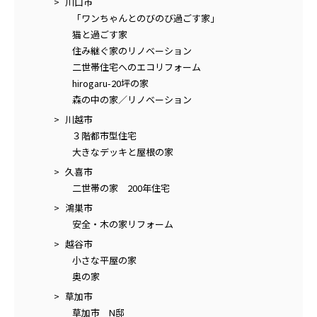
川口市
「ワンちゃんとのびのび過ごす家」
猫と過ごす家
住み継ぐ家のリノベーション
二世帯住宅へのエコリフォーム
hirogaru-20坪の家
森の中の家／リノベーション
川越市
３階都市型住宅
大きなデッキと屋根の家
久喜市
二世帯の家 200年住宅
鴻巣市
安全・木の家リフォーム
越谷市
小さな平屋の家
奥の家
草加市
草加市 N邸