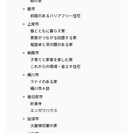
樹の家
蕨市
前庭のあるバリアフリー住宅
上尾市
猫とともに暮らす家
家族がつながる回遊する家
堀座卓と茶の間のある家
朝霞市
子育てと家事を楽しむ家
これからの環境・省エネ住宅
桶川市
ラナイのある家
桶川市Ａ邸
春日部市
妙善寺
エンガワハウス
加須市
大屋根切妻の家