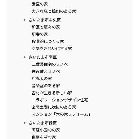
素直の家
大きな庇と縁側のある家
さいたま市中央区
和瓦と庭々の家
切妻の家
段階的につくる家
空気をきれいにする家
さいたま市南区
二世帯住宅のリノベ
住み替えリノベ
桧丸太の家
音楽室のある家
古材が生きる新しい家
コラボレーションデザイン住宅
玄関土間に吹抜のある家
マンション「木の家リフォーム」
さいたま市緑区
阿蘇小国杉の家
東庭を望む家