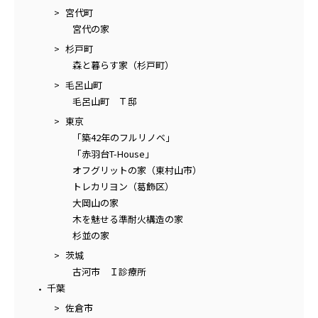
宮代町
宮代の家
杉戸町
森と暮らす家（杉戸町）
毛呂山町
毛呂山町 Ｔ邸
東京
「築42年のフルリノベ」
「赤羽台T-House」
オフグリットの家（東村山市）
トレカリヨン（葛飾区）
大岡山の家
木を魅せる準耐火構造の家
杉並の家
茨城
古河市 Ｉ診療所
千葉
佐倉市