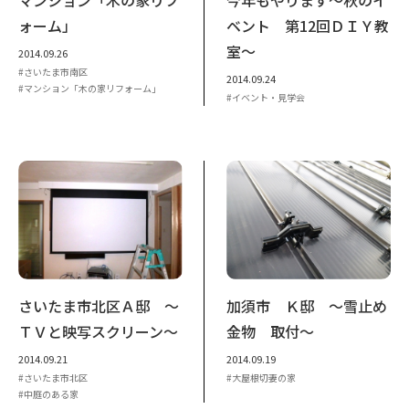
ォーム」
ベント 第12回ＤＩＹ教
室～
2014.09.26
さいたま市南区
2014.09.24
マンション「木の家リフォーム」
イベント・見学会
さいたま市北区Ａ邸 ～
加須市 Ｋ邸 ～雪止め
ＴＶと映写スクリーン～
金物 取付～
2014.09.21
2014.09.19
さいたま市北区
大屋根切妻の家
中庭のある家