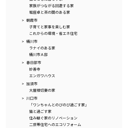
家族がつながる回遊する家
堀座卓と茶の間のある家
朝霞市
子育てと家事を楽しむ家
これからの環境・省エネ住宅
桶川市
ラナイのある家
桶川市Ａ邸
春日部市
妙善寺
エンガワハウス
加須市
大屋根切妻の家
川口市
「ワンちゃんとのびのび過ごす家」
猫と過ごす家
住み継ぐ家のリノベーション
二世帯住宅へのエコリフォーム