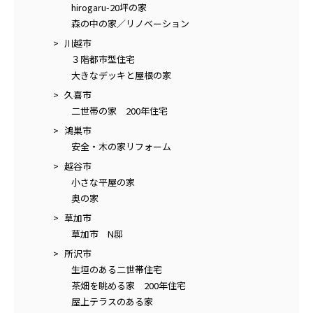
hirogaru-20坪の家
森の中の家／リノベーション
川越市
３階都市型住宅
大きなデッキと屋根の家
久喜市
二世帯の家 200年住宅
鴻巣市
安全・木の家リフォーム
越谷市
小さな平屋の家
奥の家
草加市
草加市 N邸
所沢市
生垣のある二世帯住宅
茶畑を眺める家 200年住宅
屋上テラスのある家