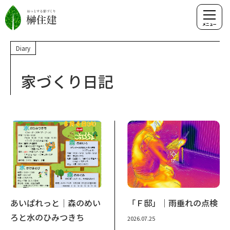
Diary
家づくり日記
あいぱれっと｜森のめい
「Ｆ邸」｜雨垂れの点検
ろと水のひみつきち
2026.07.25