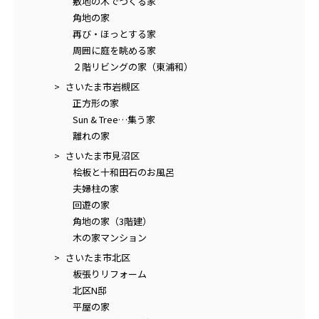
敷地の木でつくる家
角地の家
再び・ほっとする家
周囲に庭を眺める家
２階リビングの家（東浦和）
さいたま市岩槻区
正方形の家
Sun & Tree…集う家
離れの家
さいたま市見沼区
桧板と十和田石のお風呂
夫婦柱の家
回遊の家
角地の家（3階建）
木の家マンション
さいたま市北区
板張りリフォーム
北区N邸
平屋の家