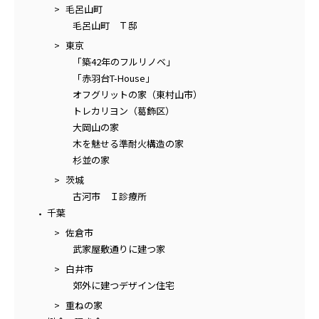
毛呂山町
毛呂山町 Ｔ邸
東京
「築42年のフルリノベ」
「赤羽台T-House」
オフグリットの家（東村山市）
トレカリヨン（葛飾区）
大岡山の家
木を魅せる準耐火構造の家
杉並の家
茨城
古河市 Ｉ診療所
千葉
佐倉市
武家屋敷通りに建つ家
白井市
郊外に建つデザイン住宅
重ねの家