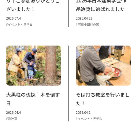
り｜ご参加ありがとうご
2026年日本建築学会作
ざいました！
品選奨に選ばれました
2026.07.4
2026.04.23
イベント・見学会
阿蘇小国杉の家
大黒柱の伐採｜木を倒す
そば打ち教室を行いまし
日
た！
2026.04.4
2026.04.1
設計室
イベント・見学会