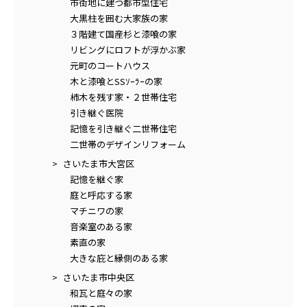
市街地に建つ都市型住宅
大黒柱を囲む大家族の家
３階建て国産杉と漆喰の家
リビングにロフトが浮かぶ家
元町のコートハウス
木と漆喰とSSｿｰﾗｰの家
柿木を残す家・２世帯住宅
引き継ぐ医院
記憶を引き継ぐ二世帯住宅
二世帯のデザインリフォーム
さいたま市大宮区
記憶を継ぐ家
庭と呼応する家
マチニワの家
音楽室のある家
素直の家
大きな庇と縁側のある家
さいたま市中央区
和瓦と庭々の家