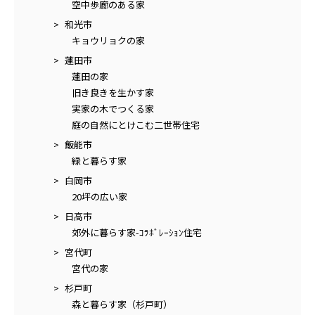
空中歩廊のある家
和光市
キョウリョクの家
蓮田市
蓮田の家
旧き良きを生かす家
実家の木でつくる家
庭の自然にとけこむ二世帯住宅
飯能市
緑と暮らす家
白岡市
20坪の広い家
日高市
郊外に暮らす家-ｺﾗﾎﾞﾚｰｼｮﾝ住宅
宮代町
宮代の家
杉戸町
森と暮らす家（杉戸町）