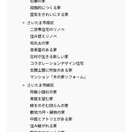
切妻の家
段階的につくる家
空気をきれいにする家
さいたま市南区
二世帯住宅のリノベ
住み替えリノベ
桧丸太の家
音楽室のある家
古材が生きる新しい家
コラボレーションデザイン住宅
玄関土間に吹抜のある家
マンション「木の家リフォーム」
さいたま市緑区
阿蘇小国杉の家
東庭を望む家
緑をのぞむ団らんの家
敷地75坪・縁側の家
中庭とアトリエがある家
住み継がれる家