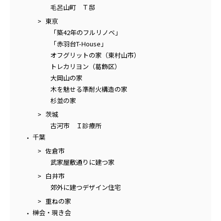
毛呂山町 Ｔ邸
東京
「築42年のフルリノベ」
「赤羽台T-House」
オフグリットの家（東村山市）
トレカリヨン（葛飾区）
大岡山の家
木を魅せる準耐火構造の家
杉並の家
茨城
古河市 Ｉ診療所
千葉
佐倉市
武家屋敷通りに建つ家
白井市
郊外に建つデザイン住宅
重ねの家
榊会・現き会