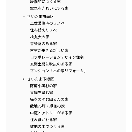
段階的につくる家
空気をきれいにする家
さいたま市南区
二世帯住宅のリノベ
住み替えリノベ
桧丸太の家
音楽室のある家
古材が生きる新しい家
コラボレーションデザイン住宅
玄関土間に吹抜のある家
マンション「木の家リフォーム」
さいたま市緑区
阿蘇小国杉の家
東庭を望む家
緑をのぞむ団らんの家
敷地75坪・縁側の家
中庭とアトリエがある家
住み継がれる家
敷地の木でつくる家