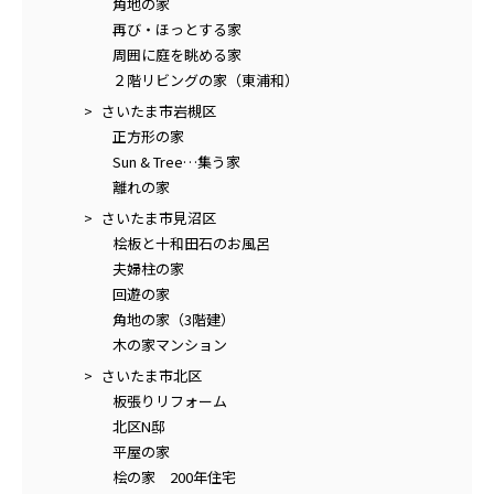
角地の家
再び・ほっとする家
周囲に庭を眺める家
２階リビングの家（東浦和）
さいたま市岩槻区
正方形の家
Sun & Tree…集う家
離れの家
さいたま市見沼区
桧板と十和田石のお風呂
夫婦柱の家
回遊の家
角地の家（3階建）
木の家マンション
さいたま市北区
板張りリフォーム
北区N邸
平屋の家
桧の家 200年住宅