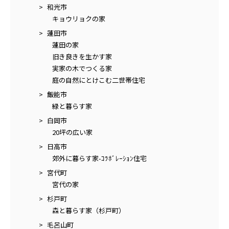
和光市
キョウリョクの家
蓮田市
蓮田の家
旧き良きを生かす家
実家の木でつくる家
庭の自然にとけこむ二世帯住宅
飯能市
緑と暮らす家
白岡市
20坪の広い家
日高市
郊外に暮らす家-ｺﾗﾎﾞﾚｰｼｮﾝ住宅
宮代町
宮代の家
杉戸町
森と暮らす家（杉戸町）
毛呂山町