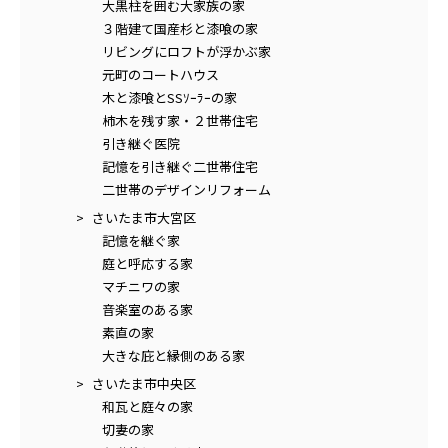
大黒柱を囲む大家族の家
３階建て国産杉と漆喰の家
リビングにロフトが浮かぶ家
元町のコートハウス
木と漆喰とSSｿｰﾗｰの家
柿木を残す家・２世帯住宅
引き継ぐ医院
記憶を引き継ぐ二世帯住宅
二世帯のデザインリフォーム
さいたま市大宮区
記憶を継ぐ家
庭と呼応する家
マチニワの家
音楽室のある家
素直の家
大きな庇と縁側のある家
さいたま市中央区
和瓦と庭々の家
切妻の家