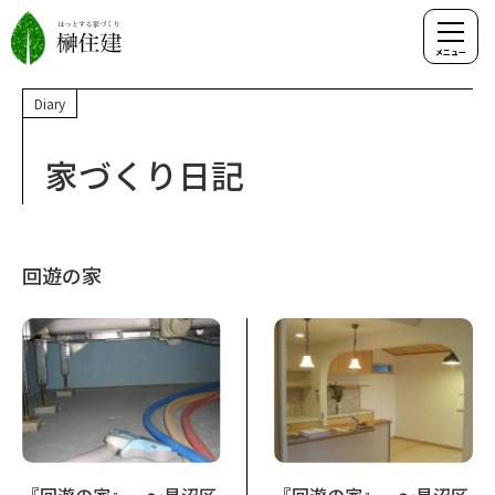
Diary
家づくり日記
回遊の家
『回遊の家』 ～見沼区
『回遊の家』 ～見沼区