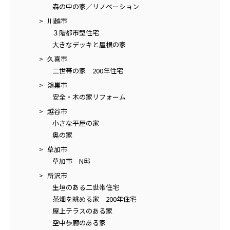
森の中の家／リノベーション
川越市
３階都市型住宅
大きなデッキと屋根の家
久喜市
二世帯の家 200年住宅
鴻巣市
安全・木の家リフォーム
越谷市
小さな平屋の家
奥の家
草加市
草加市 N邸
所沢市
生垣のある二世帯住宅
茶畑を眺める家 200年住宅
屋上テラスのある家
空中歩廊のある家