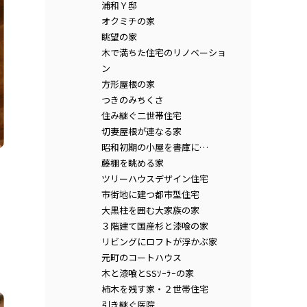
浦和Ｙ邸
オクミチの家
眺望の家
木で満ちた住宅のリノベーショ
ン
方形屋根の家
つきのみちくさ
住み継ぐ二世帯住宅
切妻屋根が連なる家
昭和初期の小屋を書庫に…
藤棚を眺める家
ツリーハウスデザイン住宅
市街地に建つ都市型住宅
大黒柱を囲む大家族の家
３階建て国産杉と漆喰の家
リビングにロフトが浮かぶ家
元町のコートハウス
木と漆喰とSSｿｰﾗｰの家
柿木を残す家・２世帯住宅
引き継ぐ医院