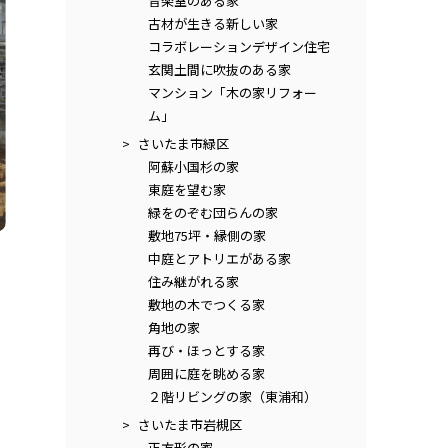
音楽室のある家
古材が生きる新しい家
コラボレーションデザイン住宅
玄関土間に吹抜のある家
マンション「木の家リフォー
ム」
さいたま市緑区
阿蘇小国杉の家
東庭を望む家
緑をのぞむ団らんの家
敷地75坪・縁側の家
中庭とアトリエがある家
住み継がれる家
敷地の木でつくる家
角地の家
再び・ほっとする家
周囲に庭を眺める家
２階リビングの家（東浦和）
さいたま市岩槻区
正方形の家