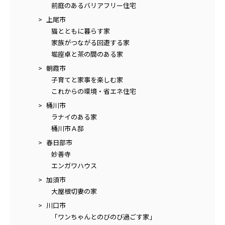
前庭のあるバリアフリー住宅
上尾市
猫とともに暮らす家
家族がつながる回遊する家
堀座卓と茶の間のある家
朝霞市
子育てと家事を楽しむ家
これからの環境・省エネ住宅
桶川市
ラナイのある家
桶川市Ａ邸
春日部市
妙善寺
エンガワハウス
加須市
大屋根切妻の家
川口市
「ワンちゃんとのびのび過ごす家」