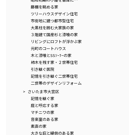
藤棚を眺める家
ツリーハウスデザイン住宅
市街地に建つ都市型住宅
大黒柱を囲む大家族の家
３階建て国産杉と漆喰の家
リビングにロフトが浮かぶ家
元町のコートハウス
木と漆喰とSSｿｰﾗｰの家
柿木を残す家・２世帯住宅
引き継ぐ医院
記憶を引き継ぐ二世帯住宅
二世帯のデザインリフォーム
さいたま市大宮区
記憶を継ぐ家
庭と呼応する家
マチニワの家
音楽室のある家
素直の家
大きな庇と縁側のある家