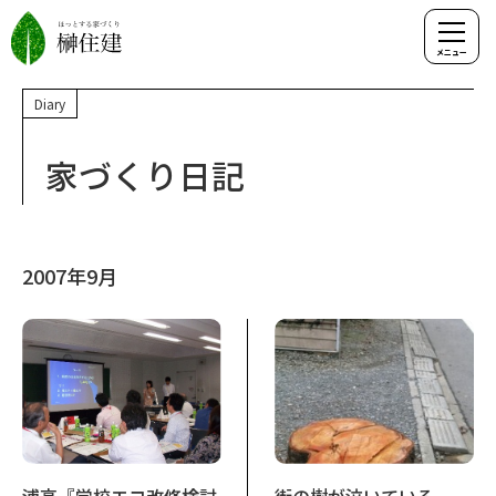
Diary
家づくり日記
2007年9月
浦高『学校エコ改修検討
街の樹が泣いている