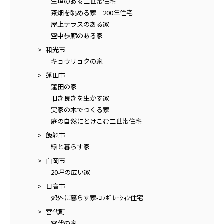
生垣のある二世帯住宅
茶畑を眺める家 200年住宅
屋上テラスのある家
空中歩廊のある家
和光市
キョウリョクの家
蓮田市
蓮田の家
旧き良きを生かす家
実家の木でつくる家
庭の自然にとけこむ二世帯住宅
飯能市
緑と暮らす家
白岡市
20坪の広い家
日高市
郊外に暮らす家-ｺﾗﾎﾞﾚｰｼｮﾝ住宅
宮代町
宮代の家