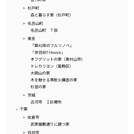
杉戸町
森と暮らす家（杉戸町）
毛呂山町
毛呂山町 Ｔ邸
東京
「築42年のフルリノベ」
「赤羽台T-House」
オフグリットの家（東村山市）
トレカリヨン（葛飾区）
大岡山の家
木を魅せる準耐火構造の家
杉並の家
茨城
古河市 Ｉ診療所
千葉
佐倉市
武家屋敷通りに建つ家
白井市