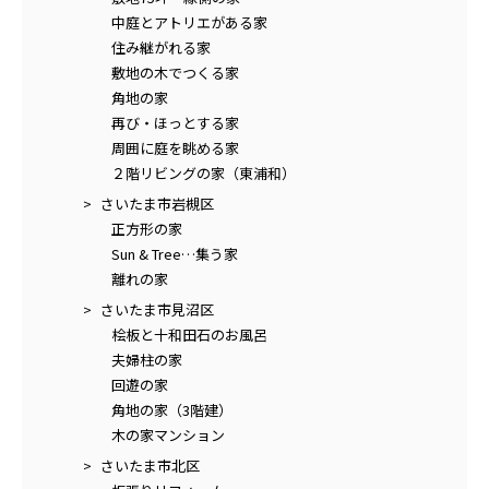
中庭とアトリエがある家
住み継がれる家
敷地の木でつくる家
角地の家
再び・ほっとする家
周囲に庭を眺める家
２階リビングの家（東浦和）
さいたま市岩槻区
正方形の家
Sun & Tree…集う家
離れの家
さいたま市見沼区
桧板と十和田石のお風呂
夫婦柱の家
回遊の家
角地の家（3階建）
木の家マンション
さいたま市北区