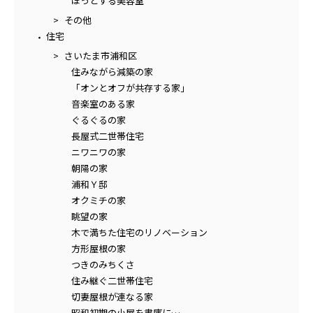
ほっとする美容室
その他
住宅
さいたま市浦和区
住みながら減築の家
「オンとオフが共存する家」
音楽室のある家
ぐるぐるの家
長屋式二世帯住宅
ニワニワの家
朝陽の家
浦和Ｙ邸
オクミチの家
眺望の家
木で満ちた住宅のリノベーション
方形屋根の家
つきのみちくさ
住み継ぐ二世帯住宅
切妻屋根が連なる家
昭和初期の小屋を書庫に…