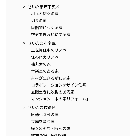
さいたま市中央区
和瓦と庭々の家
切妻の家
段階的につくる家
空気をきれいにする家
さいたま市南区
二世帯住宅のリノベ
住み替えリノベ
桧丸太の家
音楽室のある家
古材が生きる新しい家
コラボレーションデザイン住宅
玄関土間に吹抜のある家
マンション「木の家リフォーム」
さいたま市緑区
阿蘇小国杉の家
東庭を望む家
緑をのぞむ団らんの家
敷地75坪・縁側の家