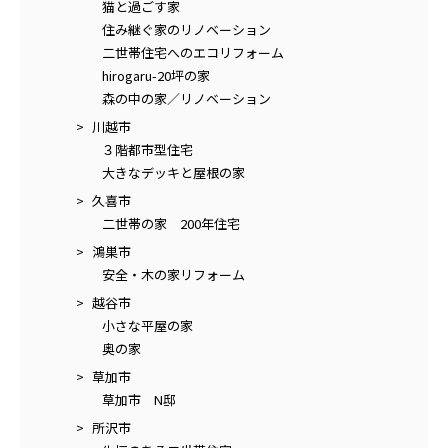
猫と過ごす家
住み継ぐ家のリノベーション
二世帯住宅へのエコリフォーム
hirogaru-20坪の家
森の中の家／リノベーション
川越市
３階都市型住宅
大きなデッキと屋根の家
久喜市
二世帯の家 200年住宅
鴻巣市
安全・木の家リフォーム
越谷市
小さな平屋の家
奥の家
草加市
草加市 N邸
所沢市