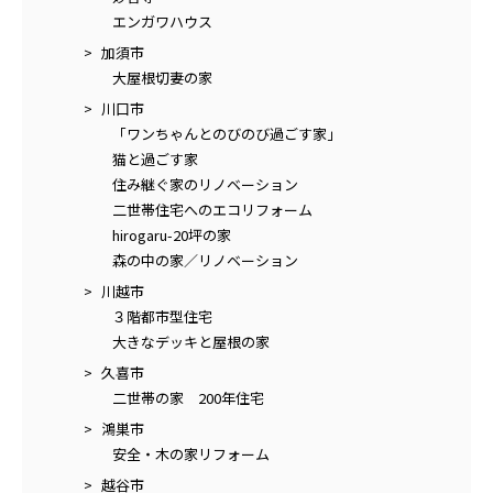
エンガワハウス
加須市
大屋根切妻の家
川口市
「ワンちゃんとのびのび過ごす家」
猫と過ごす家
住み継ぐ家のリノベーション
二世帯住宅へのエコリフォーム
hirogaru-20坪の家
森の中の家／リノベーション
川越市
３階都市型住宅
大きなデッキと屋根の家
久喜市
二世帯の家 200年住宅
鴻巣市
安全・木の家リフォーム
越谷市