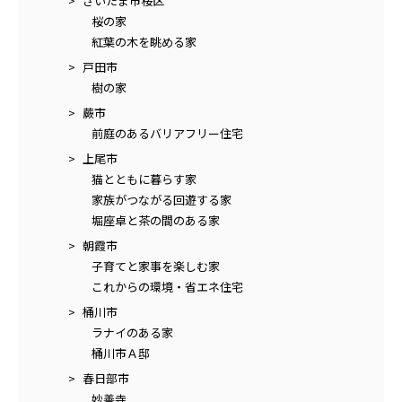
さいたま市桜区
桜の家
紅葉の木を眺める家
戸田市
樹の家
蕨市
前庭のあるバリアフリー住宅
上尾市
猫とともに暮らす家
家族がつながる回遊する家
堀座卓と茶の間のある家
朝霞市
子育てと家事を楽しむ家
これからの環境・省エネ住宅
桶川市
ラナイのある家
桶川市Ａ邸
春日部市
妙善寺