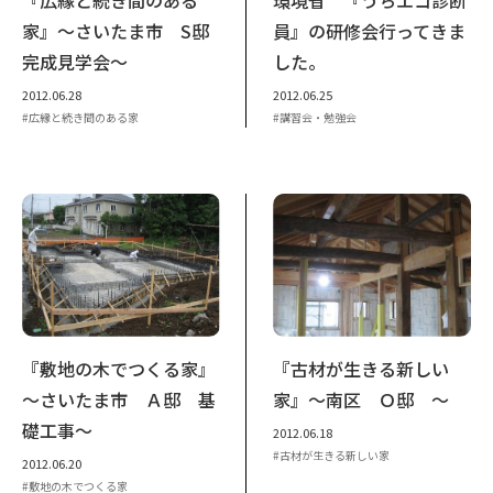
家』～さいたま市 S邸
員』の研修会行ってきま
完成見学会～
した。
2012.06.28
2012.06.25
広縁と続き間のある家
講習会・勉強会
『敷地の木でつくる家』
『古材が生きる新しい
～さいたま市 Ａ邸 基
家』～南区 Ｏ邸 ～
礎工事～
2012.06.18
古材が生きる新しい家
2012.06.20
敷地の木でつくる家