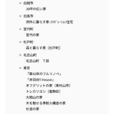
白岡市
20坪の広い家
日高市
郊外に暮らす家-ｺﾗﾎﾞﾚｰｼｮﾝ住宅
宮代町
宮代の家
杉戸町
森と暮らす家（杉戸町）
毛呂山町
毛呂山町 Ｔ邸
東京
「築42年のフルリノベ」
「赤羽台T-House」
オフグリットの家（東村山市）
トレカリヨン（葛飾区）
大岡山の家
木を魅せる準耐火構造の家
杉並の家