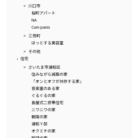
川口市
桜町アパート
NA
Cum panis
三芳町
ほっとする美容室
その他
住宅
さいたま市浦和区
住みながら減築の家
「オンとオフが共存する家」
音楽室のある家
ぐるぐるの家
長屋式二世帯住宅
ニワニワの家
朝陽の家
浦和Ｙ邸
オクミチの家
眺望の家