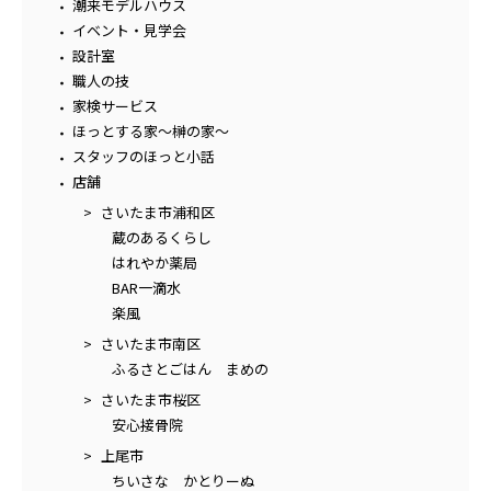
潮来モデルハウス
イベント・見学会
設計室
職人の技
家検サービス
ほっとする家～榊の家～
スタッフのほっと小話
店舗
さいたま市浦和区
蔵のあるくらし
はれやか薬局
BAR一滴水
楽風
さいたま市南区
ふるさとごはん まめの
さいたま市桜区
安心接骨院
上尾市
ちいさな かとりーぬ