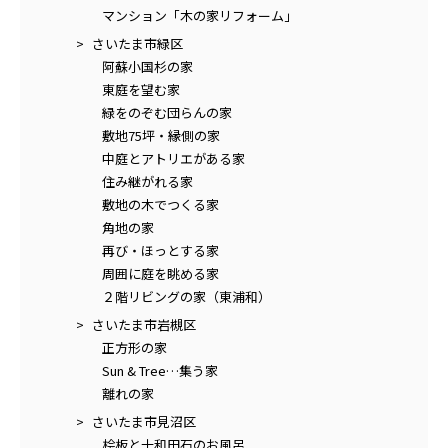
マンション「木の家リフォーム」
さいたま市緑区
阿蘇小国杉の家
東庭を望む家
緑をのぞむ団らんの家
敷地75坪・縁側の家
中庭とアトリエがある家
住み継がれる家
敷地の木でつくる家
角地の家
再び・ほっとする家
周囲に庭を眺める家
２階リビングの家（東浦和）
さいたま市岩槻区
正方形の家
Sun & Tree…集う家
離れの家
さいたま市見沼区
桧板と十和田石のお風呂