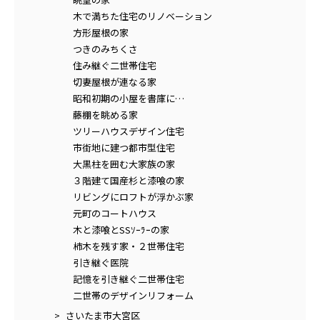
木で満ちた住宅のリノベーション
方形屋根の家
つきのみちくさ
住み継ぐ二世帯住宅
切妻屋根が連なる家
昭和初期の小屋を書庫に…
藤棚を眺める家
ツリーハウスデザイン住宅
市街地に建つ都市型住宅
大黒柱を囲む大家族の家
３階建て国産杉と漆喰の家
リビングにロフトが浮かぶ家
元町のコートハウス
木と漆喰とSSｿｰﾗｰの家
柿木を残す家・２世帯住宅
引き継ぐ医院
記憶を引き継ぐ二世帯住宅
二世帯のデザインリフォーム
さいたま市大宮区