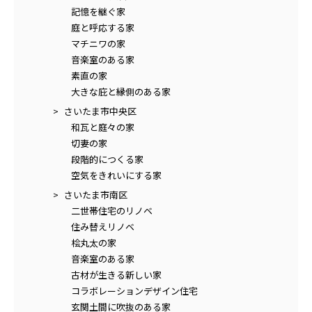
記憶を継ぐ家
庭と呼応する家
マチニワの家
音楽室のある家
素直の家
大きな庇と縁側のある家
さいたま市中央区
和瓦と庭々の家
切妻の家
段階的につくる家
空気をきれいにする家
さいたま市南区
二世帯住宅のリノベ
住み替えリノベ
桧丸太の家
音楽室のある家
古材が生きる新しい家
コラボレーションデザイン住宅
玄関土間に吹抜のある家