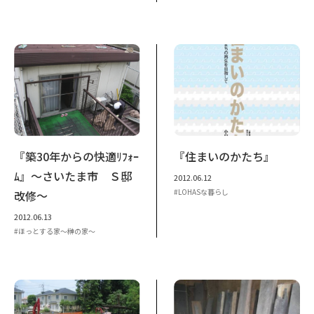
『築30年からの快適ﾘﾌｫｰ
『住まいのかたち』
ﾑ』～さいたま市 Ｓ邸
2012.06.12
LOHASな暮らし
改修～
2012.06.13
ほっとする家～榊の家～