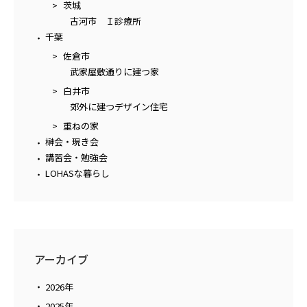
茨城
古河市 Ｉ診療所
千葉
佐倉市
武家屋敷通りに建つ家
白井市
郊外に建つデザイン住宅
重ねの家
榊会・現き会
講習会・勉強会
LOHASな暮らし
アーカイブ
2026年
2025年