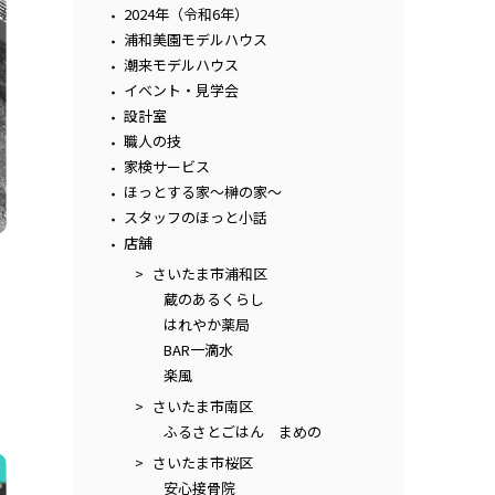
2024年（令和6年）
浦和美園モデルハウス
潮来モデルハウス
イベント・見学会
設計室
職人の技
家検サービス
ほっとする家～榊の家～
スタッフのほっと小話
店舗
さいたま市浦和区
蔵のあるくらし
はれやか薬局
BAR一滴水
楽風
さいたま市南区
ふるさとごはん まめの
さいたま市桜区
安心接骨院