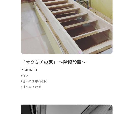
「オクミチの家」 ～階段設置～
2020.07.18
住宅
さいたま市浦和区
オクミチの家