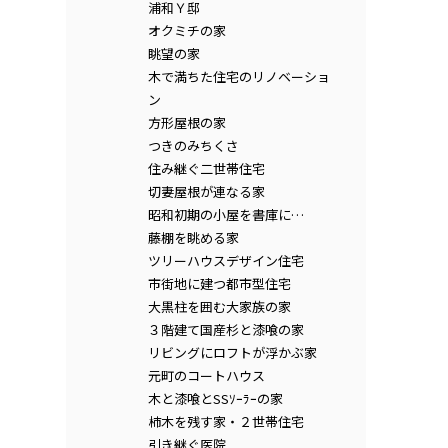
浦和Ｙ邸
オクミチの家
眺望の家
木で満ちた住宅のリノベーショ
ン
方形屋根の家
つきのみちくさ
住み継ぐ二世帯住宅
切妻屋根が連なる家
昭和初期の小屋を書庫に…
藤棚を眺める家
ツリーハウスデザイン住宅
市街地に建つ都市型住宅
大黒柱を囲む大家族の家
３階建て国産杉と漆喰の家
リビングにロフトが浮かぶ家
元町のコートハウス
木と漆喰とSSｿｰﾗｰの家
柿木を残す家・２世帯住宅
引き継ぐ医院