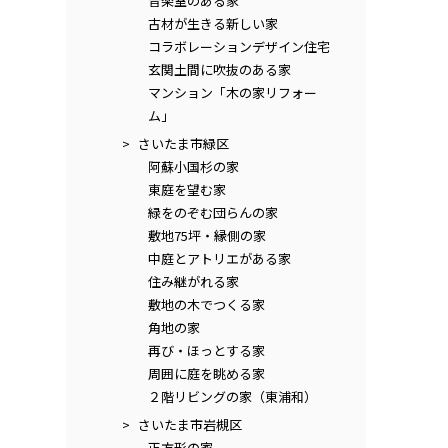
音楽室のある家
古材が生きる新しい家
コラボレーションデザイン住宅
玄関土間に吹抜のある家
マンション「木の家リフォー
ム」
さいたま市緑区
阿蘇小国杉の家
東庭を望む家
緑をのぞむ団らんの家
敷地75坪・縁側の家
中庭とアトリエがある家
住み継がれる家
敷地の木でつくる家
角地の家
再び・ほっとする家
周囲に庭を眺める家
２階リビングの家（東浦和）
さいたま市岩槻区
正方形の家