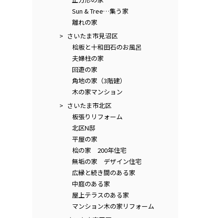
Sun & Tree…集う家
離れの家
さいたま市見沼区
桧板と十和田石のお風呂
夫婦柱の家
回遊の家
角地の家（3階建）
木の家マンション
さいたま市北区
板張りリフォーム
北区N邸
平屋の家
桧の家 200年住宅
無垢の家 デザイン住宅
広縁と続き間のある家
中庭のある家
屋上テラスのある家
マンション木の家リフォーム