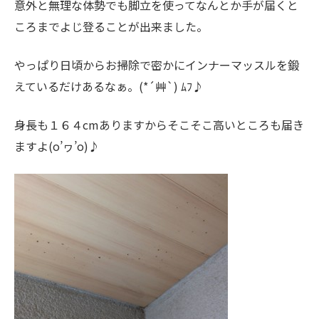
意外と無理な体勢でも脚立を使ってなんとか手が届くと
ころまでよじ登ることが出来ました。
やっぱり日頃からお掃除で密かにインナーマッスルを鍛
えているだけあるなぁ。(*´艸`) ﾑﾌ♪
身長も１６４cmありますからそこそこ高いところも届き
ますよ(o’ヮ’o)♪