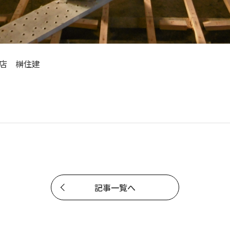
店 榊住建
記事一覧へ