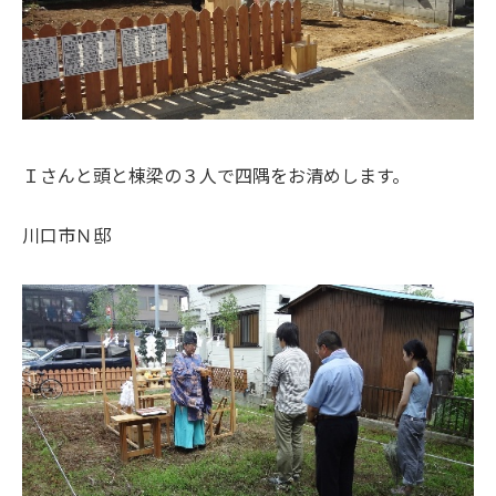
Ｉさんと頭と棟梁の３人で四隅をお清めします。
川口市Ｎ邸