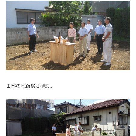
Ｉ邸の地鎮祭は榊式。