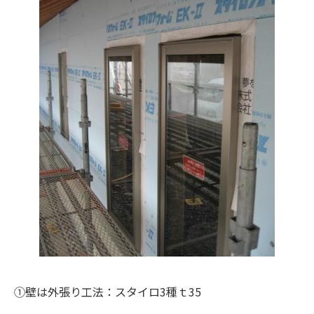
①壁は外張り工法：スタイロ3種ｔ35