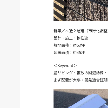
新築／木造２階建（市街化調整
設計・施工：榊住建
敷地面積：約63坪
延床面積：約45坪
＜Keyword＞
畳リビング・複数の回遊動線・
まず配置が大事・開発適合証明