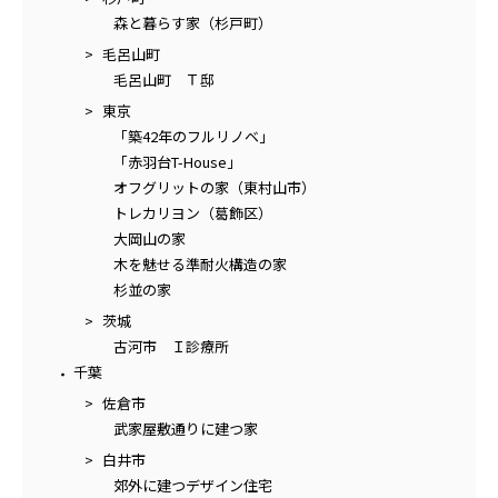
森と暮らす家（杉戸町）
毛呂山町
毛呂山町 Ｔ邸
東京
「築42年のフルリノベ」
「赤羽台T-House」
オフグリットの家（東村山市）
トレカリヨン（葛飾区）
大岡山の家
木を魅せる準耐火構造の家
杉並の家
茨城
古河市 Ｉ診療所
千葉
佐倉市
武家屋敷通りに建つ家
白井市
郊外に建つデザイン住宅