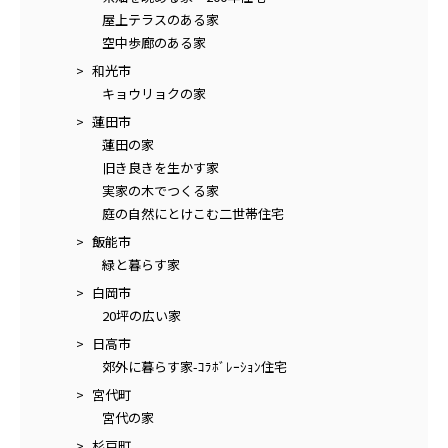
屋上テラスのある家
空中歩廊のある家
和光市
キョウリョクの家
蓮田市
蓮田の家
旧き良きを生かす家
実家の木でつくる家
庭の自然にとけこむ二世帯住宅
飯能市
緑と暮らす家
白岡市
20坪の広い家
日高市
郊外に暮らす家-ｺﾗﾎﾞﾚｰｼｮﾝ住宅
宮代町
宮代の家
杉戸町