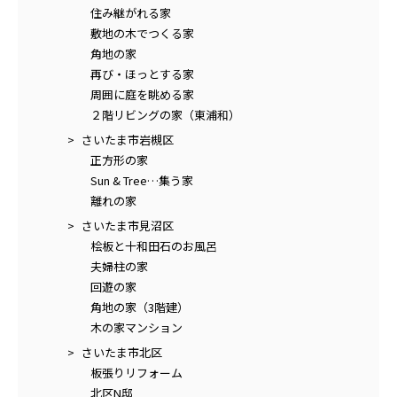
住み継がれる家
敷地の木でつくる家
角地の家
再び・ほっとする家
周囲に庭を眺める家
２階リビングの家（東浦和）
さいたま市岩槻区
正方形の家
Sun & Tree…集う家
離れの家
さいたま市見沼区
桧板と十和田石のお風呂
夫婦柱の家
回遊の家
角地の家（3階建）
木の家マンション
さいたま市北区
板張りリフォーム
北区N邸