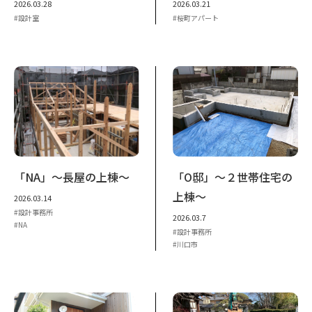
2026.03.28
2026.03.21
設計室
桜町アパート
「NA」～長屋の上棟～
「O邸」～２世帯住宅の
上棟～
2026.03.14
設計事務所
2026.03.7
NA
設計事務所
川口市