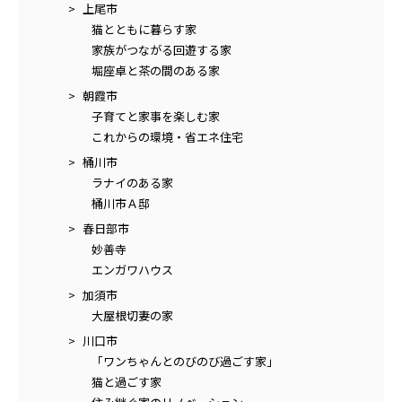
上尾市
猫とともに暮らす家
家族がつながる回遊する家
堀座卓と茶の間のある家
朝霞市
子育てと家事を楽しむ家
これからの環境・省エネ住宅
桶川市
ラナイのある家
桶川市Ａ邸
春日部市
妙善寺
エンガワハウス
加須市
大屋根切妻の家
川口市
「ワンちゃんとのびのび過ごす家」
猫と過ごす家