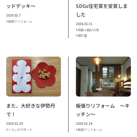
ッドデッキ～
SDGs住宅賞を受賞しま
した
2026.02.7
板張りリフォーム
2026.01.31
阿蘇小国杉の家
設計室
また、大好きな伊勢丹
板張りリフォーム ～キ
で！
ッチン～
2026.01.29
2026.01.24
くらしのサポート
板張りリフォーム