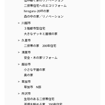
住み継ぐ家のリノベーション
二世帯住宅へのエコリフォーム
hirogaru-20坪の家
森の中の家／リノベーション
川越市
３階都市型住宅
大きなデッキと屋根の家
久喜市
二世帯の家 200年住宅
鴻巣市
安全・木の家リフォーム
越谷市
小さな平屋の家
奥の家
草加市
草加市 N邸
所沢市
生垣のある二世帯住宅
茶畑を眺める家 200年住宅