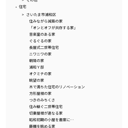
住宅
さいたま市浦和区
住みながら減築の家
「オンとオフが共存する家」
音楽室のある家
ぐるぐるの家
長屋式二世帯住宅
ニワニワの家
朝陽の家
浦和Ｙ邸
オクミチの家
眺望の家
木で満ちた住宅のリノベーション
方形屋根の家
つきのみちくさ
住み継ぐ二世帯住宅
切妻屋根が連なる家
昭和初期の小屋を書庫に…
藤棚を眺める家