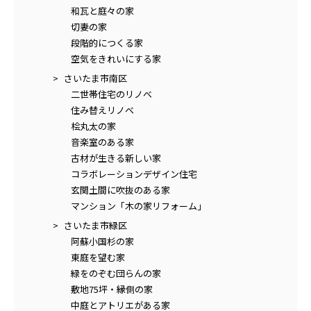
和瓦と庭々の家
切妻の家
段階的につくる家
空気をきれいにする家
さいたま市南区
二世帯住宅のリノベ
住み替えリノベ
桧丸太の家
音楽室のある家
古材が生きる新しい家
コラボレーションデザイン住宅
玄関土間に吹抜のある家
マンション「木の家リフォーム」
さいたま市緑区
阿蘇小国杉の家
東庭を望む家
緑をのぞむ団らんの家
敷地75坪・縁側の家
中庭とアトリエがある家