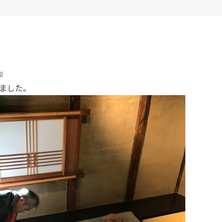
』
ました。